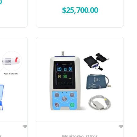
0
$
25,700.00
,
s
Monitoreo
Otros