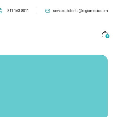
811 163 8011
servicioalcliente@regiomedix.com
0