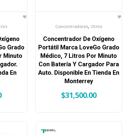
,
tros
Concentradores
Otros
Oxígeno
Concentrador De Oxígeno
eGo Grado
Portátil Marca LoveGo Grado
r Minuto
Médico, 7 Litros Por Minuto
gador.
Con Batería Y Cargador Para
nda En
Auto. Disponible En Tienda En
Monterrey
0
$
31,500.00