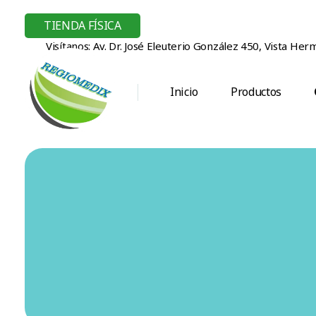
TIENDA FÍSICA
Visítanos: Av. Dr. José Eleuterio González 450, Vista He
Inicio
Productos
Regiomedix Proveedora de suministros médicos en Monterrey.
Concentradores de Oxigeno, CPAP y más.