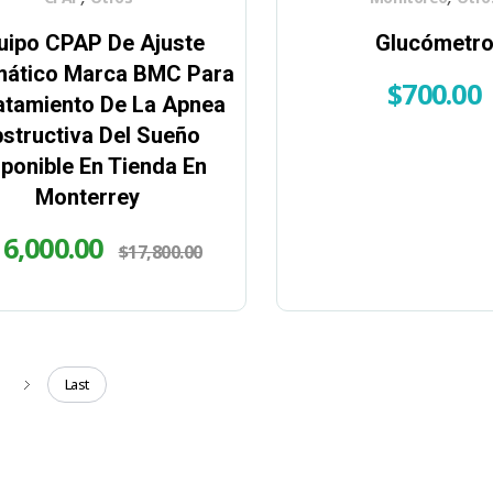
uipo CPAP De Ajuste
Glucómetr
ático Marca BMC Para
$
700.00
ratamiento De La Apnea
structiva Del Sueño
sponible En Tienda En
Monterrey
16,000.00
$
17,800.00
Last