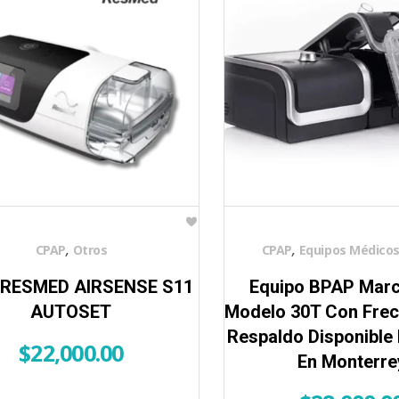
,
,
CPAP
Otros
CPAP
Equipos Médico
RESMED AIRSENSE S11
Equipo BPAP Mar
AUTOSET
Modelo 30T Con Frec
Respaldo Disponible 
$
22,000.00
En Monterre