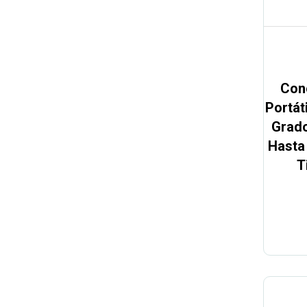
Con
Portát
Grado
Hasta 
T