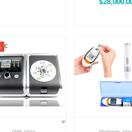
$
28,000.0
%
,
,
CPAP
Otros
Monitoreo
Otro