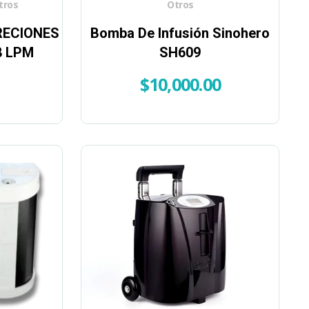
tros
Otros
RECIONES
Bomba De Infusión Sinohero
8 LPM
SH609
$
10,000.00