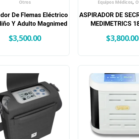
,
Otros
Equipos Médicos
O
dor De Flemas Eléctrico
ASPIRADOR DE SEC
Niño Y Adulto Magnimed
MEDIMETRICS 1
$
3,500.00
$
3,800.00