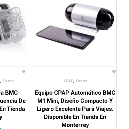
,
,
s
Otros
CPAP
Otros
ca BMC
Equipo CPAP Automático BMC
uencia De
M1 Mini, Diseño Compacto Y
En Tienda
Ligero Excelente Para Viajes.
y
Disponible En Tienda En
Monterrey