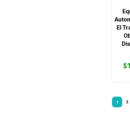
Eq
Autom
El T
Ob
Di
$
2
1