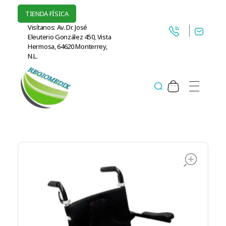
TIENDA FÍSICA
Visítanos: Av. Dr. José
Eleuterio González 450, Vista
Hermosa, 64620 Monterrey,
N.L.
Regiomedix Proveedora de suministros médicos en Monterrey.
Concentradores de Oxigeno, CPAP y más.
ope