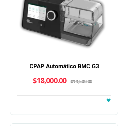
CPAP Automático BMC G3
$
18,000.00
$
19,500.00