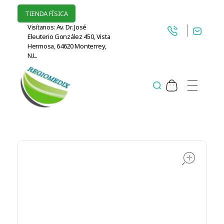
TIENDA FÍSICA
Visítanos: Av. Dr. José
Eleuterio González 450, Vista
Hermosa, 64620 Monterrey,
N.L.
Regiomedix Proveedora de suministros médicos en Monterrey.
Concentradores de Oxigeno, CPAP y más.
ope